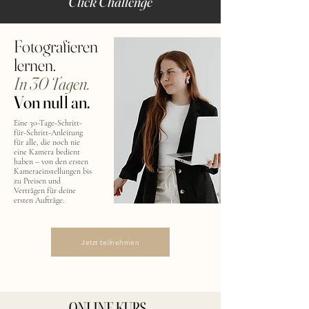
"Click Challenge"
Fotografieren
lernen.
In 30 Tagen.
Von null an.
Eine 30-Tage-Schritt-
für-Schritt-Anleitung
für alle, die noch nie
eine Kamera bedient
haben
– von den ersten
Kameraeinstellungen
bis
zu Preisen und
Verträgen
für deine
ersten Aufträge.
Jetzt teilnehmen