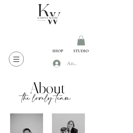
SHOP
STUDIO
Anmelden
About
the lovely team