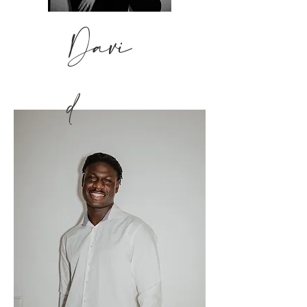
Davi
d