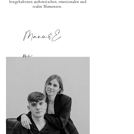
festgehaltenen authentischen, emotionalen und
realen Momenten.
Manu&E
mi