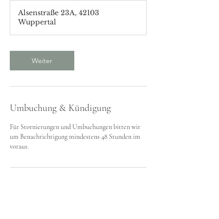
t
Alsenstraße 23A, 42103
d
Wuppertal
.
Weiter
Umbuchung & Kündigung
Für Stornierungen und Umbuchungen bitten wir
um Benachrichtigung mindestens 48 Stunden im
voraus.