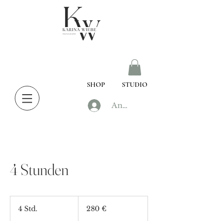
SHOP
STUDIO
Anmelden
4 Stunden
280
Euro
4 Std.
4
280 €
S