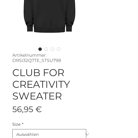
Artikelnummer:
DRSI32Q7TE_STSU798
CLUB FOR
CREATIVITY
SWEATER
Preis
56,95 €
Size
*